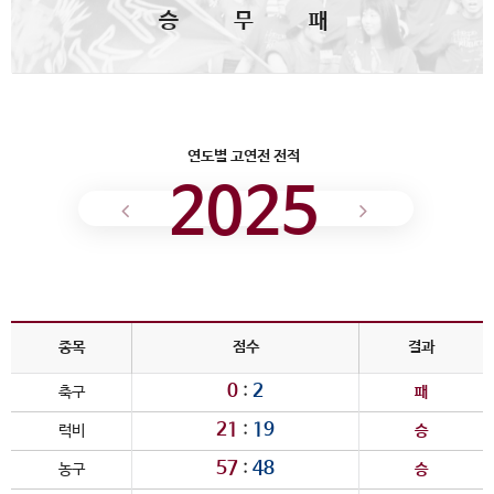
승
무
패
연도별 고연전 전적
2025
종목
점수
결과
0
:
2
축구
패
21
:
19
럭비
승
57
:
48
농구
승