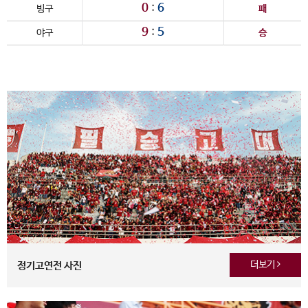
0
:
6
빙구
패
9
:
5
야구
승
더보기
정기고연전 사진