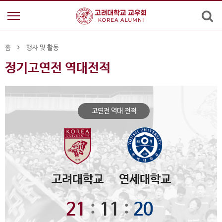
홈
행사 및 활동
정기고연전 역대전적
고연전 역대 전적
고려대학교
연세대학교
21
:
11
:
20