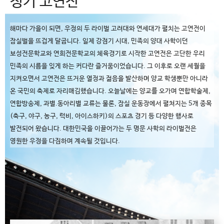
정기 고연전
해마다 가을이 되면, 우정의 두 라이벌 고려대와 연세대가 펼치는 고연전이
잠실벌을 뜨겁게 달굽니다. 일제 강점기 시대, 민족의 양대 사학이던
보성전문학교와 연희전문학교의 체육경기로 시작한 고연전은 고단한 우리
민족의 시름을 잊게 하는 커다란 즐거움이었습니다. 그 이후로 오랜 세월을
지켜오면서 고연전은 뜨거운 열정과 젊음을 발산하며 양교 학생뿐만 아니라
온 국민의 축제로 자리매김했습니다. 오늘날에는 양교를 오가며 연합학술제,
연합방송제, 과별.동아리별 교류는 물론, 잠실 운동장에서 펼쳐지는 5개 종목
(축구, 야구, 농구, 럭비, 아이스하키)의 스포츠 경기 등 다양한 행사로
발전되어 왔습니다. 대한민국을 이끌어가는 두 명문 사학의 라이벌전은
영원한 우정을 다짐하며 계속될 것입니다.