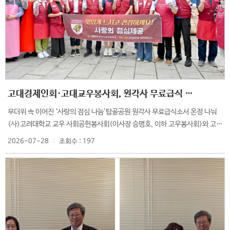
고대경제인회·고대교우봉사회, 원각사 무료급식 봉사로 나눔 실천
무더위 속 이어진 ‘사랑의 점심 나눔’탑골공원 원각사 무료급식소서 온정 나눠
(사)고려대학교 교우 사회공헌봉사회(이사장 승명호, 이하 고우봉사회)와 고대
경제인회(회장 조수연·농화77)는 7월 27일 오전 10시 30분부터 약 3시간 동
2026-07-28
조회수 : 197
안 서울 종로구 탑골공원 인근 원각사 무료급식소에서 ‘사랑의 점심 나눔’ 봉사
활동을 진행했다.이날 봉사활동에는 조수연 회장을 비롯한 경제인회 회원 20여
명과 한윤상 교우회 수석부회장, 고우봉사회 문정란(간호83), 한성주(정외93)
이사 등이 참석해 배식과 정리, 어르신 응대 등을 함께하며 구슬땀을 흘렸다.정
기 봉사로 이어지는 교우사회의 나눔이번 활동은 경제인회 봉사단(단장 강성우
·농경제83)이 정기적으로 이어오고 있는 사회공헌 프로그램의 일환이다. 지역
복지기관과 연계해 저소득 어르신과 취약계층을 대상으로 한 급식 지원을 중심