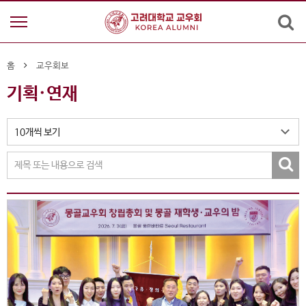
홈
교우회보
기획·연재